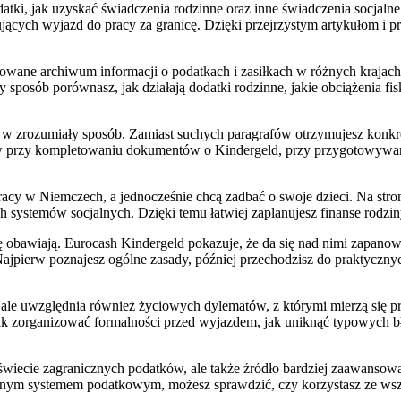
datki, jak uzyskać świadczenia rodzinne oraz inne świadczenia socjaln
nujących wyjazd do pracy za granicę. Dzięki przejrzystym artykułom 
udowane archiwum informacji o podatkach i zasiłkach w różnych krajac
sposób porównasz, jak działają dodatki rodzinne, jakie obciążenia fi
i w zrozumiały sposób. Zamiast suchych paragrafów otrzymujesz konkre
w przy kompletowaniu dokumentów o Kindergeld, przy przygotowywaniu
racy w Niemczech, a jednocześnie chcą zadbać o swoje dzieci. Na stro
 systemów socjalnych. Dzięki temu łatwiej zaplanujesz finanse rodzin
ę obawiają. Eurocash Kindergeld pokazuje, że da się nad nimi zapano
Najpierw poznajesz ogólne zasady, później przechodzisz do praktyczny
w, ale uwzględnia również życiowych dylematów, z którymi mierzą się 
, jak zorganizować formalności przed wyjazdem, jak uniknąć typowych 
wiecie zagranicznych podatków, ale także źródło bardziej zaawansowan
cznym systemem podatkowym, możesz sprawdzić, czy korzystasz ze wszy