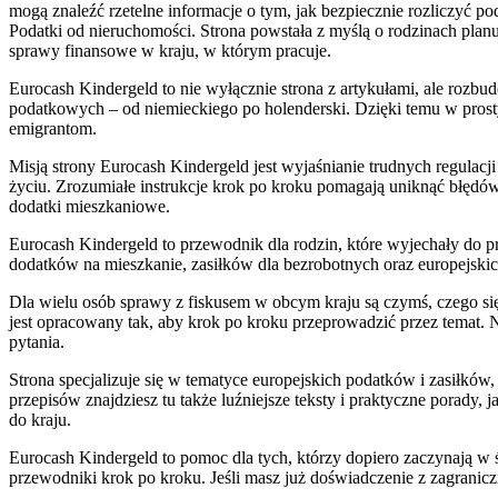
mogą znaleźć rzetelne informacje o tym, jak bezpiecznie rozliczyć po
Podatki od nieruchomości. Strona powstała z myślą o rodzinach pla
sprawy finansowe w kraju, w którym pracuje.
Eurocash Kindergeld to nie wyłącznie strona z artykułami, ale rozb
podatkowych – od niemieckiego po holenderski. Dzięki temu w prosty 
emigrantom.
Misją strony Eurocash Kindergeld jest wyjaśnianie trudnych regulacj
życiu. Zrozumiałe instrukcje krok po kroku pomagają uniknąć błędó
dodatki mieszkaniowe.
Eurocash Kindergeld to przewodnik dla rodzin, które wyjechały do p
dodatków na mieszkanie, zasiłków dla bezrobotnych oraz europejskich
Dla wielu osób sprawy z fiskusem w obcym kraju są czymś, czego si
jest opracowany tak, aby krok po kroku przeprowadzić przez temat. 
pytania.
Strona specjalizuje się w tematyce europejskich podatków i zasiłkó
przepisów znajdziesz tu także luźniejsze teksty i praktyczne porady
do kraju.
Eurocash Kindergeld to pomoc dla tych, którzy dopiero zaczynają w ś
przewodniki krok po kroku. Jeśli masz już doświadczenie z zagrani