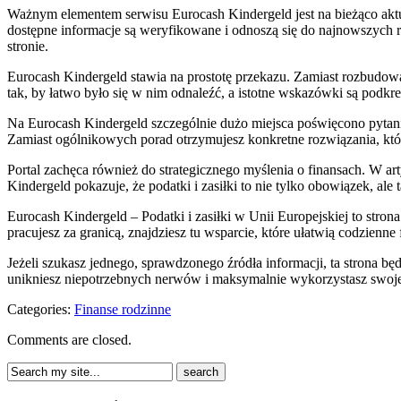
Ważnym elementem serwisu Eurocash Kindergeld jest na bieżąco akt
dostępne informacje są weryfikowane i odnoszą się do najnowszych r
stronie.
Eurocash Kindergeld stawia na prostotę przekazu. Zamiast rozbudowan
tak, by łatwo było się w nim odnaleźć, a istotne wskazówki są podkr
Na Eurocash Kindergeld szczególnie dużo miejsca poświęcono pytani
Zamiast ogólnikowych porad otrzymujesz konkretne rozwiązania, któ
Portal zachęca również do strategicznego myślenia o finansach. W 
Kindergeld pokazuje, że podatki i zasiłki to nie tylko obowiązek, a
Eurocash Kindergeld – Podatki i zasiłki w Unii Europejskiej to stro
pracujesz za granicą, znajdziesz tu wsparcie, które ułatwią codzienn
Jeżeli szukasz jednego, sprawdzonego źródła informacji, ta strona bę
unikniesz niepotrzebnych nerwów i maksymalnie wykorzystasz swoje
Categories:
Finanse rodzinne
Comments are closed.