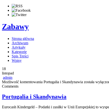
Zabawy
Strona główna
Archiwum
Artykuły
Kategorie
Spis Treści
Wpisy
18
listopad
admin
Możliwość komentowania
Portugalia i Skandynawia
została wyłączo
Comments
Portugalia i Skandynawia
Eurocash Kindergeld – Podatki i zasiłki w Unii Europejskiej to w