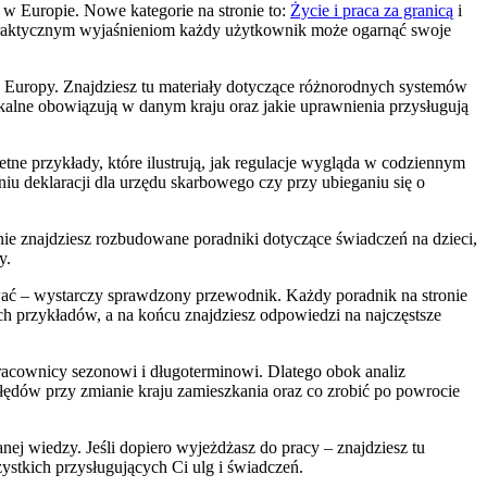
e w Europie. Nowe kategorie na stronie to:
Życie i praca za granicą
i
i praktycznym wyjaśnieniom każdy użytkownik może ogarnąć swoje
h Europy. Znajdziesz tu materiały dotyczące różnorodnych systemów
skalne obowiązują w danym kraju oraz jakie uprawnienia przysługują
tne przykłady, które ilustrują, jak regulacje wygląda w codziennym
 deklaracji dla urzędu skarbowego czy przy ubieganiu się o
nie znajdziesz rozbudowane poradniki dotyczące świadczeń na dzieci,
y.
wać – wystarczy sprawdzony przewodnik. Każdy poradnik na stronie
ch przykładów, a na końcu znajdziesz odpowiedzi na najczęstsze
pracownicy sezonowi i długoterminowi. Dlatego obok analiz
błędów przy zmianie kraju zamieszkania oraz co zrobić po powrocie
ej wiedzy. Jeśli dopiero wyjeżdżasz do pracy – znajdziesz tu
stkich przysługujących Ci ulg i świadczeń.