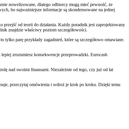
arnie nowelizowane, dlatego odbiorcy mogą mieć pewność, że
owych, bo najważniejsze informacje są skondensowane na jednej
 przejść od teorii do działania. Każdy poradnik jest zaprojektowany
telnik znajdzie właściwy poziom szczegółowości.
to tylko parę przykłady zagadnień, które są szczegółowo omawiane.
m lepiej zrozumiesz konsekwencje przeprowadzki. Eurocash
olę nad swoimi finansami. Niezależnie od tego, czy już od lat
resuje, przeczytaj omówienia i wdroż je krok po kroku. Dzięki temu