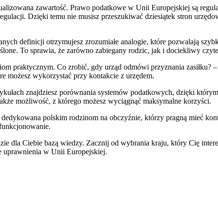
ualizowana zawartość. Prawo podatkowe w Unii Europejskiej są regul
egulacji. Dzięki temu nie musisz przeszukiwać dziesiątek stron urzęd
ych definicji otrzymujesz zrozumiałe analogie, które pozwalają szybko
eślone. To sprawia, że zarówno zabiegany rodzic, jak i dociekliwy czy
om praktycznym. Co zrobić, gdy urząd odmówi przyznania zasiłku? – 
re możesz wykorzystać przy kontakcie z urzędem.
artykułach znajdziesz porównania systemów podatkowych, dzięki który
le także możliwość, z którego możesz wyciągnąć maksymalne korzyści.
na dedykowana polskim rodzinom na obczyźnie, którzy pragną mieć kontr
e funkcjonowanie.
dzie dla Ciebie bazą wiedzy. Zacznij od wybrania kraju, który Cię inte
 uprawnienia w Unii Europejskiej.