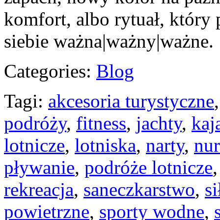
komfort, albo rytuał, który 
siebie ważna|ważny|ważne.
Categories:
Blog
Tagi:
akcesoria turystyczne
podróży
,
fitness
,
jachty
,
kaj
lotnicze
,
lotniska
,
narty
,
nu
pływanie
,
podróże lotnicze
rekreacja
,
saneczkarstwo
,
s
powietrzne
,
sporty wodne
,