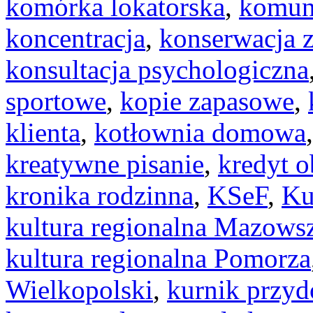
komórka lokatorska
,
komun
koncentracja
,
konserwacja 
konsultacja psychologiczna
sportowe
,
kopie zapasowe
,
klienta
,
kotłownia domowa
kreatywne pisanie
,
kredyt 
kronika rodzinna
,
KSeF
,
Ku
kultura regionalna Mazows
kultura regionalna Pomorza
Wielkopolski
,
kurnik przy