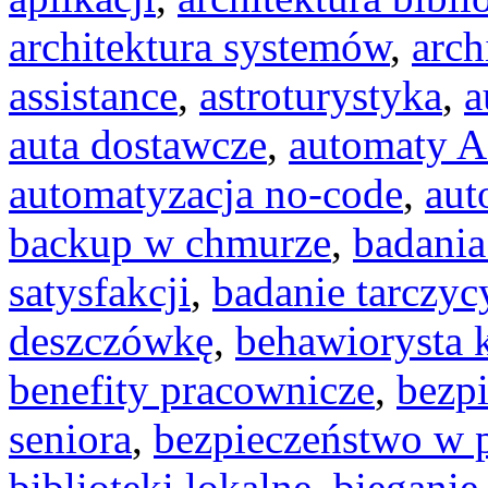
architektura systemów
,
arch
assistance
,
astroturystyka
,
a
auta dostawcze
,
automaty A
automatyzacja no-code
,
aut
backup w chmurze
,
badania
satysfakcji
,
badanie tarczyc
deszczówkę
,
behawiorysta 
benefity pracownicze
,
bezp
seniora
,
bezpieczeństwo w 
biblioteki lokalne
,
bieganie