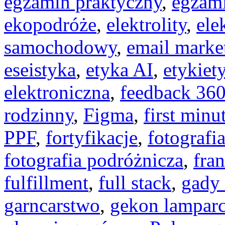
egzamin praktyczny
,
egzami
ekopodróże
,
elektrolity
,
ele
samochodowy
,
email marke
eseistyka
,
etyka AI
,
etykiet
elektroniczna
,
feedback 36
rodzinny
,
Figma
,
first minu
PPF
,
fortyfikacje
,
fotografi
fotografia podróżnicza
,
fra
fulfillment
,
full stack
,
gady
garncarstwo
,
gekon lamparc