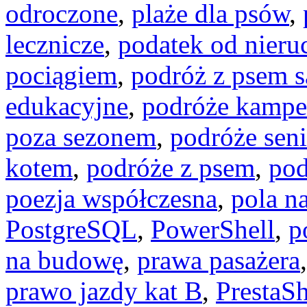
odroczone
,
plaże dla psów
,
lecznicze
,
podatek od nier
pociągiem
,
podróż z psem
edukacyjne
,
podróże kamp
poza sezonem
,
podróże seni
kotem
,
podróże z psem
,
pod
poezja współczesna
,
pola n
PostgreSQL
,
PowerShell
,
p
na budowę
,
prawa pasażera
prawo jazdy kat B
,
PrestaS