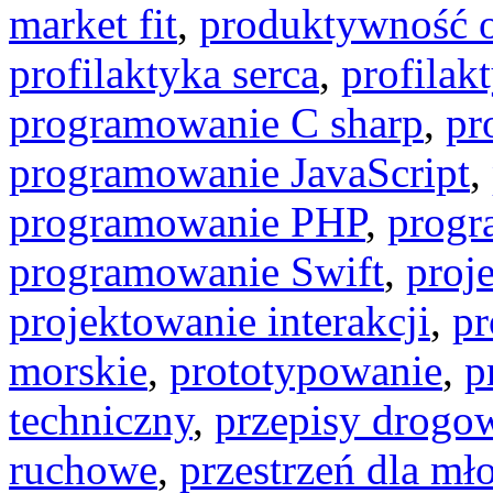
market fit
,
produktywność o
profilaktyka serca
,
profilak
programowanie C sharp
,
pr
programowanie JavaScript
,
programowanie PHP
,
progr
programowanie Swift
,
proj
projektowanie interakcji
,
pr
morskie
,
prototypowanie
,
p
techniczny
,
przepisy drogo
ruchowe
,
przestrzeń dla mł