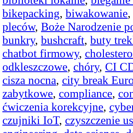
bikepacking
,
biwakowanie
pleców
,
Boże Narodzenie 
bunkry
,
bushcraft
,
buty tre
chatbot firmowy
,
cholestero
odkleszczowe
,
chóry
,
CI C
cisza nocna
,
city break Eur
zabytkowe
,
compliance
,
con
ćwiczenia korekcyjne
,
cybe
czujniki IoT
,
czyszczenie u