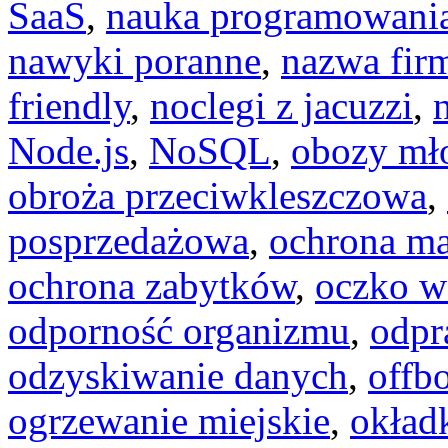
SaaS
,
nauka programowani
nawyki poranne
,
nazwa fir
friendly
,
noclegi z jacuzzi
,
Node.js
,
NoSQL
,
obozy mł
obroża przeciwkleszczowa
,
posprzedażowa
,
ochrona ma
ochrona zabytków
,
oczko w
odporność organizmu
,
odpr
odzyskiwanie danych
,
offb
ogrzewanie miejskie
,
okład