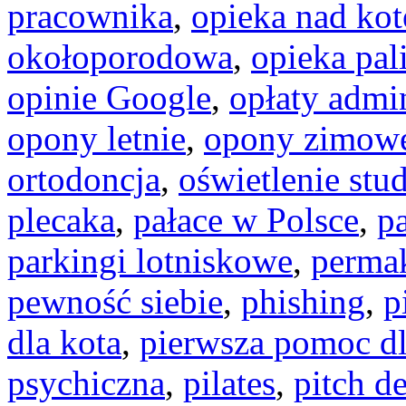
pracownika
,
opieka nad ko
okołoporodowa
,
opieka pal
opinie Google
,
opłaty admi
opony letnie
,
opony zimow
ortodoncja
,
oświetlenie stu
plecaka
,
pałace w Polsce
,
pa
parkingi lotniskowe
,
permak
pewność siebie
,
phishing
,
p
dla kota
,
pierwsza pomoc dl
psychiczna
,
pilates
,
pitch d