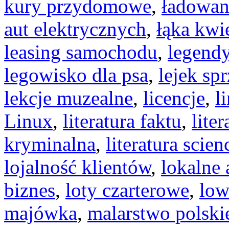
kury przydomowe
,
ładowan
aut elektrycznych
,
łąka kwi
leasing samochodu
,
legendy
legowisko dla psa
,
lejek sp
lekcje muzealne
,
licencje
,
l
Linux
,
literatura faktu
,
liter
kryminalna
,
literatura scien
lojalność klientów
,
lokalne 
biznes
,
loty czarterowe
,
low
majówka
,
malarstwo polski