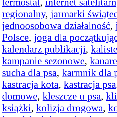
termostat
,
internet satelitar
regionalny
,
jarmarki świąte
jednoosobowa działalność
,
Polsce
,
joga dla początkują
kalendarz publikacji
,
kalist
kampanie sezonowe
,
kanar
sucha dla psa
,
karmnik dla 
kastracja kota
,
kastracja psa
domowe
,
kleszcze u psa
,
kl
książki
,
kolizja drogowa
,
ko