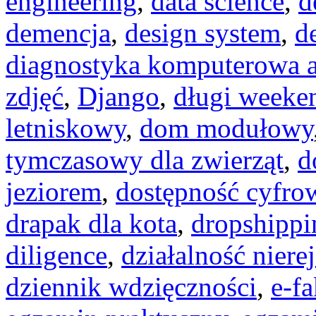
engineering
,
data science
,
d
demencja
,
design system
,
d
diagnostyka komputerowa a
zdjęć
,
Django
,
długi weeke
letniskowy
,
dom modułowy
tymczasowy dla zwierząt
,
d
jeziorem
,
dostępność cyfro
drapak dla kota
,
dropshippi
diligence
,
działalność niere
dziennik wdzięczności
,
e-fa