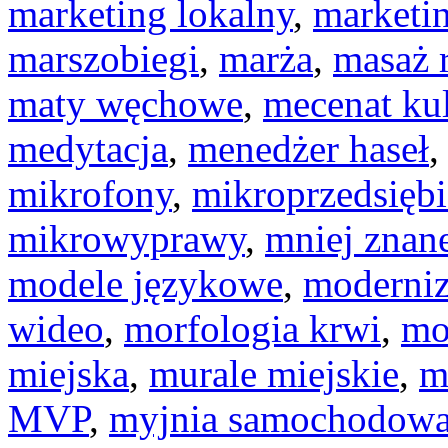
marketing lokalny
,
marketin
marszobiegi
,
marża
,
masaż 
maty węchowe
,
mecenat kul
medytacja
,
menedżer haseł
mikrofony
,
mikroprzedsiębi
mikrowyprawy
,
mniej znan
modele językowe
,
moderniz
wideo
,
morfologia krwi
,
mo
miejska
,
murale miejskie
,
m
MVP
,
myjnia samochodow