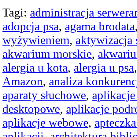
Tagi:
administracja serwera
adopcja psa
,
agama brodata
wyżywieniem
,
aktywizacja 
akwarium morskie
,
akwari
alergia u kota
,
alergia u psa
Amazon
,
analiza konkurenc
aparaty słuchowe
,
aplikacje
desktopowe
,
aplikacje podr
aplikacje webowe
,
apteczka
aplikacji
,
architektura bibli