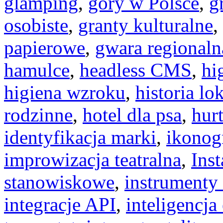
glamping
,
góry w Polsce
,
g
osobiste
,
granty kulturalne
,
papierowe
,
gwara regionaln
hamulce
,
headless CMS
,
hi
higiena wzroku
,
historia lo
rodzinne
,
hotel dla psa
,
hur
identyfikacja marki
,
ikonog
improwizacja teatralna
,
Ins
stanowiskowe
,
instrumenty
integracje API
,
inteligencj